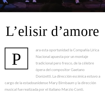
L’elisir d’amore
ara esta oportunidad la Compañía Lírica
P
Nacional apuesta por un montaje
tradicional pero fresco, de la célebre
ópera del compositor Gaetano
Donizetti. La dirección escénica estuvo a
cargo de la estadounidense Mary Birnbaum y la dirección
musical fue realizada por el italiano Marzio Conti.