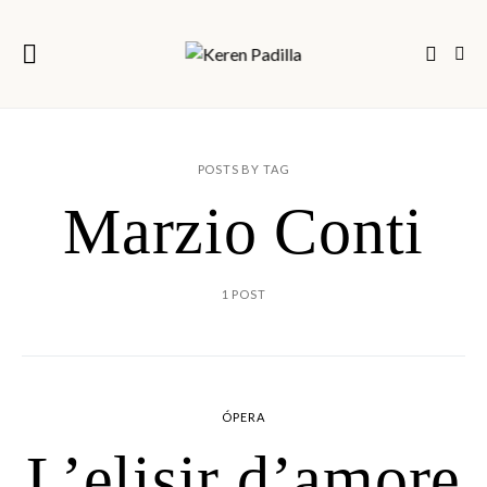
POSTS BY TAG
Marzio Conti
1 POST
ÓPERA
L’elisir d’amore