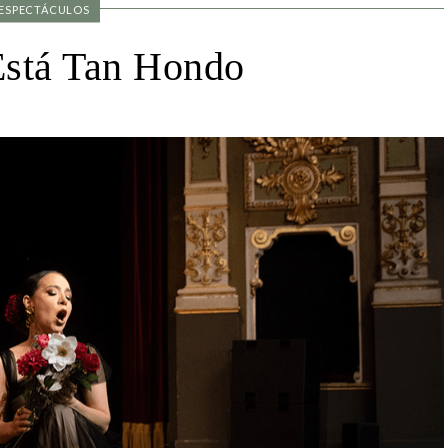
mor Según M
ESPECTÁCULOS
stá Tan Hondo
LEER