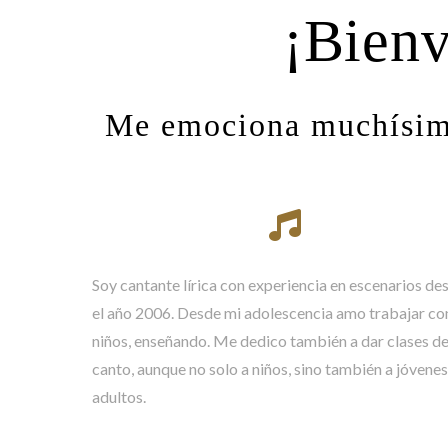
¡Bienv
Me emociona muchísimo
Soy cantante lírica con experiencia en escenarios de
el año 2006. Desde mi adolescencia amo trabajar co
niños, enseñando. Me dedico también a dar clases d
canto, aunque no solo a niños, sino también a jóvenes
adultos.