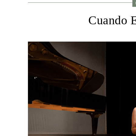
El A
Cuando E