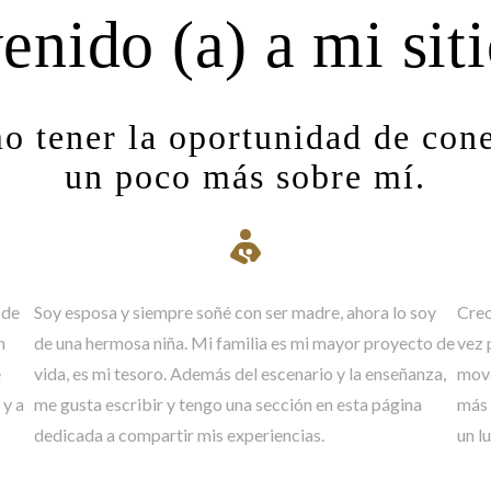
enido (a) a mi sit
 tener la oportunidad de cone
un poco más sobre mí.
ÓPERA
La Traviata
sde
Soy esposa y siempre soñé con ser madre, ahora lo soy
Creo
n
de una hermosa niña. Mi familia es mi mayor proyecto de
vez 
e
vida, es mi tesoro. Además del escenario y la enseñanza,
move
LEER
 y a
me gusta escribir y tengo una sección en esta página
más 
dedicada a compartir mis experiencias.
un l