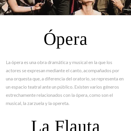
Ópera
La ópera es una obra dramática y musical en la que los
actores se expresan mediante el canto, acompañados por
una orquesta que, a diferencia del oratorio, se representa en
un espacio teatral ante un público. Existen varios géneros
estrechamente relacionados con la ópera, como son el
musical, la zarzuela y la opereta.
La Flauta