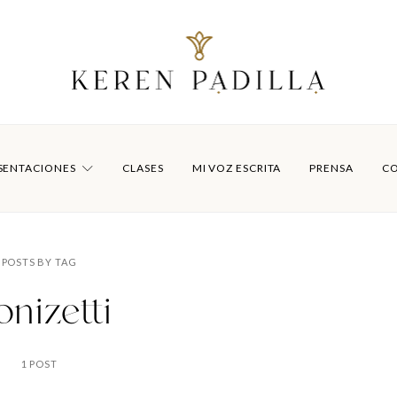
SENTACIONES
CLASES
MI VOZ ESCRITA
PRENSA
C
POSTS BY TAG
nizetti
1 POST