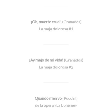
¡Oh, muerte cruel!
(Granados)
La maja dolorosa #1
¡Ay majo de mi vida!
(Granados)
La maja dolorosa #2
Quando m’en vo
(Puccini)
de la ópera «La bohème»