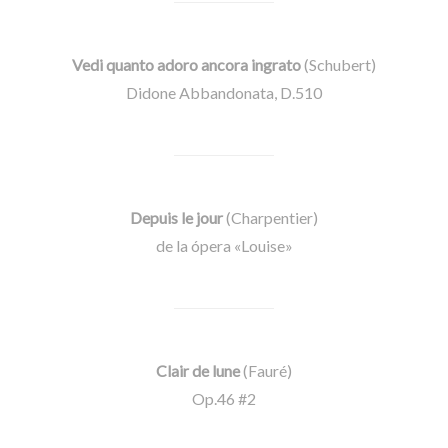
Vedi quanto adoro ancora ingrato
(Schubert)
Didone Abbandonata, D.510
Depuis le jour
(Charpentier)
de la ópera «Louise»
Clair de lune
(Fauré)
Op.46 #2