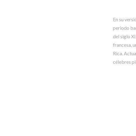
En su versi
periodo bar
del siglo X
francesa, u
Rica. Actu
célebres p