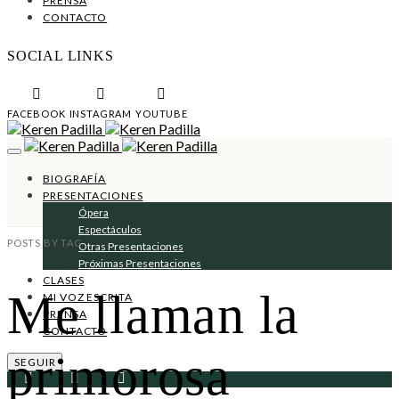
PRENSA
CONTACTO
SOCIAL LINKS
FACEBOOK
INSTAGRAM
YOUTUBE
BIOGRAFÍA
PRESENTACIONES
Ópera
Espectáculos
POSTS BY TAG
Otras Presentaciones
Próximas Presentaciones
CLASES
Me llaman la
MI VOZ ESCRITA
PRENSA
CONTACTO
primorosa
SEGUIR