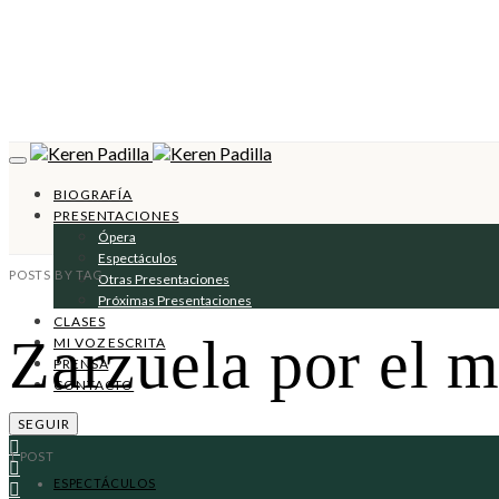
BIOGRAFÍA
PRESENTACIONES
Ópera
Espectáculos
POSTS BY TAG
Otras Presentaciones
Próximas Presentaciones
CLASES
Zarzuela por el 
MI VOZ ESCRITA
PRENSA
CONTACTO
SEGUIR
1 POST
ESPECTÁCULOS