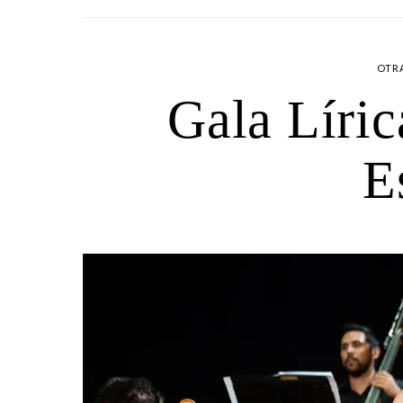
OTR
Gala Líric
E