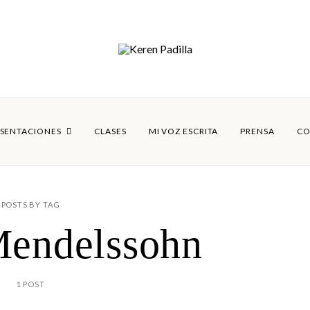
SENTACIONES
CLASES
MI VOZ ESCRITA
PRENSA
CO
POSTS BY TAG
Mendelssohn
1 POST