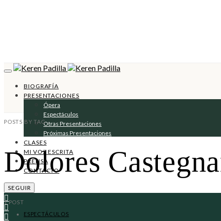
BIOGRAFÍA
PRESENTACIONES
Ópera
Espectáculos
POSTS BY TAG
Otras Presentaciones
Próximas Presentaciones
CLASES
Dolores Castegna
MI VOZ ESCRITA
PRENSA
CONTACTO
SEGUIR
1 POST
ESPECTÁCULOS