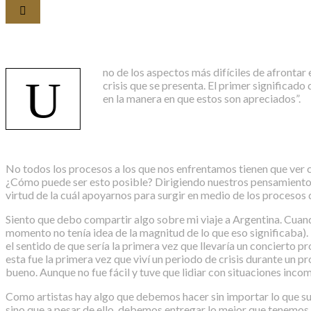
no de los aspectos más difíciles de afrontar 
U
crisis que se presenta. El primer significad
en la manera en que estos son apreciados”.
No todos los procesos a los que nos enfrentamos tienen que ver
¿Cómo puede ser esto posible? Dirigiendo nuestros pensamientos 
virtud de la cuál apoyarnos para surgir en medio de los procesos q
Siento que debo compartir algo sobre mi viaje a Argentina. Cuand
momento no tenía idea de la magnitud de lo que eso significaba). E
el sentido de que sería la primera vez que llevaría un concierto pr
esta fue la primera vez que viví un periodo de crisis durante un p
bueno. Aunque no fue fácil y tuve que lidiar con situaciones inc
Como artistas hay algo que debemos hacer sin importar lo que su
sino que a pesar de ello, debemos entregar lo mejor que tenemos