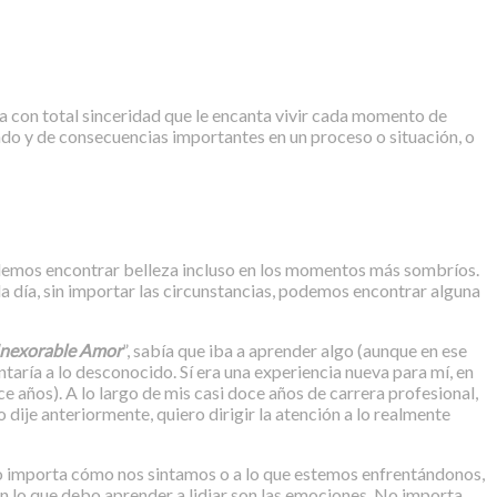
iría con total sinceridad que le encanta vivir cada momento de
undo y de consecuencias importantes en un proceso o situación, o
odemos encontrar belleza incluso en los momentos más sombríos.
 día, sin importar las circunstancias, podemos encontrar alguna
Inexorable Amor
”, sabía que iba a aprender algo (aunque en ese
ntaría a lo desconocido. Sí era una experiencia nueva para mí, en
ce años). A lo largo de mis casi doce años de carrera profesional,
 dije anteriormente, quiero dirigir la atención a lo realmente
no importa cómo nos sintamos o a lo que estemos enfrentándonos,
n lo que debo aprender a lidiar son las emociones. No importa