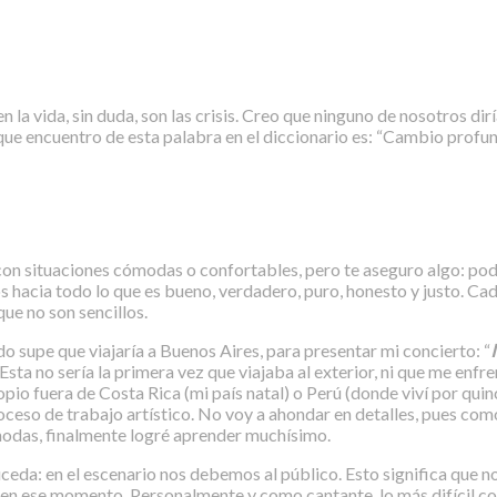
en la vida, sin duda, son las crisis. Creo que ninguno de nosotros d
o que encuentro de esta palabra en el diccionario es: “Cambio prof
 con situaciones cómodas o confortables, pero te aseguro algo: p
hacia todo lo que es bueno, verdadero, puro, honesto y justo. Cada
ue no son sencillos.
o supe que viajaría a Buenos Aires, para presentar mi concierto: “
sta no sería la primera vez que viajaba al exterior, ni que me enfre
opio fuera de Costa Rica (mi país natal) o Perú (donde viví por quin
roceso de trabajo artístico. No voy a ahondar en detalles, pues como
omodas, finalmente logré aprender muchísimo.
ceda: en el escenario nos debemos al público. Esto significa que 
 en ese momento. Personalmente y como cantante, lo más difícil co