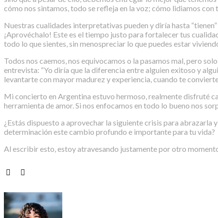
cómo nos sintamos, todo se refleja en la voz; cómo lidiamos con t
Nuestras cualidades interpretativas pueden y diría hasta “tienen”
¡Aprovéchalo! Este es el tiempo justo para fortalecer tus cuali
todo lo que sientes, sin menospreciar lo que puedes estar viviend
Todos nos caemos, nos equivocamos o la pasamos mal, pero solo l
entrevista: “Yo diría que la diferencia entre alguien exitoso y algu
levantarte con mayor madurez y experiencia, cuando te convierte e
Mi concierto en Argentina estuvo hermoso, realmente disfruté cant
herramienta de amor. Si nos enfocamos en todo lo bueno nos sor
¿Estás dispuesto a aprovechar la siguiente crisis para abrazarla
determinación este cambio profundo e importante para tu vida?
Al escribir esto, estoy atravesando justamente por otro momento d