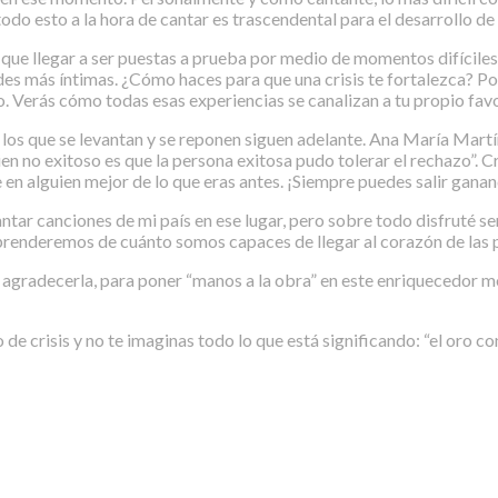
odo esto a la hora de cantar es trascendental para el desarrollo de
 que llegar a ser puestas a prueba por medio de momentos difíciles
dades más íntimas. ¿Cómo haces para que una crisis te fortalezca? 
o. Verás cómo todas esas experiencias se canalizan a tu propio favo
os que se levantan y se reponen siguen adelante. Ana María Martí
ien no exitoso es que la persona exitosa pudo tolerar el rechazo”. Cr
n alguien mejor de lo que eras antes. ¡Siempre puedes salir ganand
ar canciones de mi país en ese lugar, pero sobre todo disfruté sent
prenderemos de cuánto somos capaces de llegar al corazón de las 
 y agradecerla, para poner “manos a la obra” en este enriquecedor
e crisis y no te imaginas todo lo que está significando: “el oro co